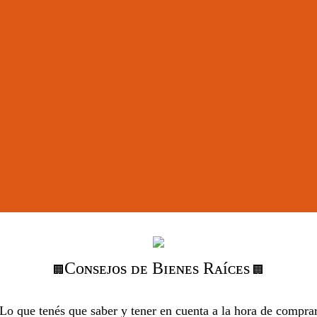
Cᴏɴsᴇᴊᴏs ᴅᴇ Bɪᴇɴᴇs Rᴀíᴄᴇs
🏢
🏢
Lo que tenés que saber y tener en cuenta a la hora de compra