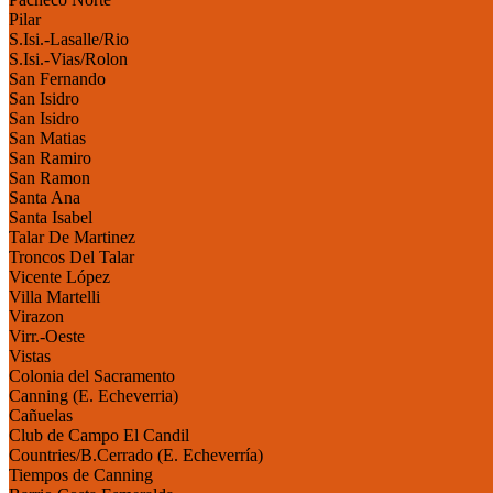
Pilar
S.Isi.-Lasalle/Rio
S.Isi.-Vias/Rolon
San Fernando
San Isidro
San Isidro
San Matias
San Ramiro
San Ramon
Santa Ana
Santa Isabel
Talar De Martinez
Troncos Del Talar
Vicente López
Villa Martelli
Virazon
Virr.-Oeste
Vistas
Colonia del Sacramento
Canning (E. Echeverria)
Cañuelas
Club de Campo El Candil
Countries/B.Cerrado (E. Echeverría)
Tiempos de Canning