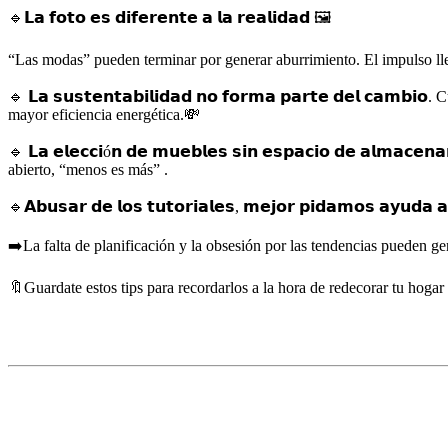
🔹𝗟𝗮 𝗳𝗼𝘁𝗼 𝗲𝘀 𝗱𝗶𝗳𝗲𝗿𝗲𝗻𝘁𝗲 𝗮 𝗹𝗮 𝗿𝗲𝗮𝗹𝗶𝗱𝗮𝗱 🖼️
“Las modas” pueden terminar por generar aburrimiento. El impulso lle
🔹 𝗟𝗮 𝘀𝘂𝘀𝘁𝗲𝗻𝘁𝗮𝗯𝗶𝗹𝗶𝗱𝗮𝗱 𝗻𝗼 𝗳𝗼𝗿𝗺𝗮 𝗽𝗮𝗿𝘁𝗲 𝗱𝗲𝗹 𝗰
mayor eficiencia energética.💸
🔹 𝗟𝗮 𝗲𝗹𝗲𝗰𝗰𝗶ó𝗻 𝗱𝗲 𝗺𝘂𝗲𝗯𝗹𝗲𝘀 𝘀𝗶𝗻 𝗲𝘀𝗽𝗮𝗰𝗶𝗼 𝗱𝗲 𝗮𝗹𝗺𝗮
abierto, “menos es más” .
🔹𝗔𝗯𝘂𝘀𝗮𝗿 𝗱𝗲 𝗹𝗼𝘀 𝘁𝘂𝘁𝗼𝗿𝗶𝗮𝗹𝗲𝘀, 𝗺𝗲𝗷𝗼𝗿 𝗽𝗶𝗱𝗮𝗺𝗼𝘀 𝗮𝘆
➡️La falta de planificación y la obsesión por las tendencias pueden ge
🔖Guardate estos tips para recordarlos a la hora de redecorar tu hoga