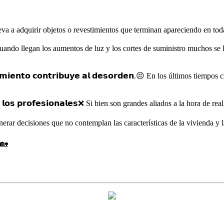
va a adquirir objetos o revestimientos que terminan apareciendo en tod
𝗮𝗺𝗯𝗶𝗼. Cuando llegan los aumentos de luz y los cortes de suministro much
𝗰𝗲𝗻𝗮𝗺𝗶𝗲𝗻𝘁𝗼 𝗰𝗼𝗻𝘁𝗿𝗶𝗯𝘂𝘆𝗲 𝗮𝗹 𝗱𝗲𝘀𝗼𝗿𝗱𝗲𝗻.😣 En los últimos
𝘂𝗱𝗮 𝗮 𝗹𝗼𝘀 𝗽𝗿𝗼𝗳𝗲𝘀𝗶𝗼𝗻𝗮𝗹𝗲𝘀❌ Si bien son grandes aliados a la hor
nerar decisiones que no contemplan las características de la vivienda y 
r 🏡