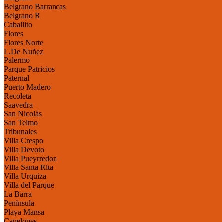
Belgrano Barrancas
Belgrano R
Caballito
Flores
Flores Norte
L.De Nuñez
Palermo
Parque Patricios
Paternal
Puerto Madero
Recoleta
Saavedra
San Nicolás
San Telmo
Tribunales
Villa Crespo
Villa Devoto
Villa Pueyrredon
Villa Santa Rita
Villa Urquiza
Villa del Parque
La Barra
Península
Playa Mansa
Canelones