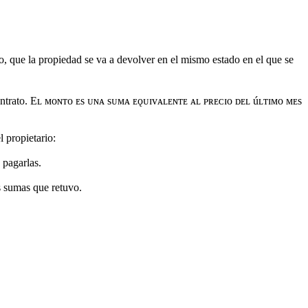
o, que la propiedad se va a devolver en el mismo estado en el que se
l contrato. Eʟ ᴍᴏɴᴛᴏ ᴇs ᴜɴᴀ sᴜᴍᴀ ᴇǫᴜɪᴠᴀʟᴇɴᴛᴇ ᴀʟ ᴘʀᴇᴄɪᴏ ᴅᴇʟ úʟᴛɪᴍᴏ ᴍᴇs
 propietario:
 pagarlas.
s sumas que retuvo.