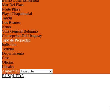
Barrio Costa Esmeralda
Mar Del Plata
Norte Playa
Playa Chapadmalal
Tandil
Los Reartes
Nono
Villa General Belgrano
Concepcion Del Uruguay
Tipo de Propiedad
Indistinto
Terreno
Departamento
Casa
Oficina
Locales
Ambientes
BÚSQUEDA