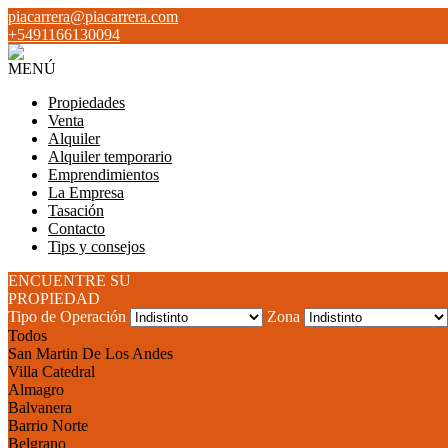
piacarrera@piacarrera.com
+5491166130094
MENÚ
Propiedades
Venta
Alquiler
Alquiler temporario
Emprendimientos
La Empresa
Tasación
Contacto
Tips y consejos
ENCUENTRE SU
PROPIEDAD
Tipo de Operación
Zona
Todos
San Martin De Los Andes
Villa Catedral
Almagro
Balvanera
Barrio Norte
Belgrano