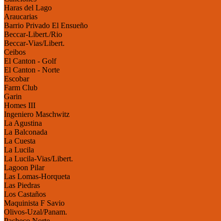
Haras del Lago
Araucarias
Barrio Privado El Ensueño
Beccar-Libert./Rio
Beccar-Vias/Libert.
Ceibos
El Canton - Golf
El Canton - Norte
Escobar
Farm Club
Garin
Homes III
Ingeniero Maschwitz
La Agustina
La Balconada
La Cuesta
La Lucila
La Lucila-Vias/Libert.
Lagoon Pilar
Las Lomas-Horqueta
Las Piedras
Los Castaños
Maquinista F Savio
Olivos-Uzal/Panam.
Pacheco Norte